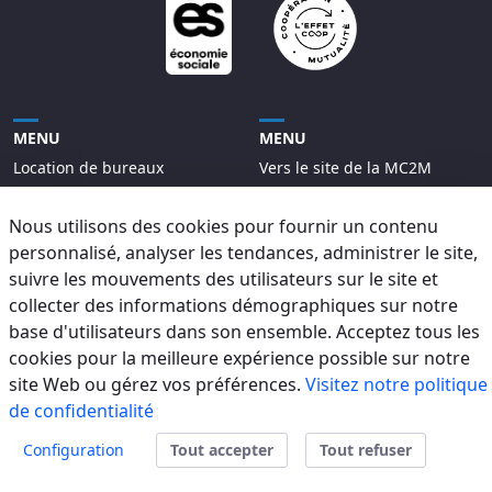
MENU
MENU
Location de bureaux
Vers le site de la MC2M
Répertoire des locataires
Nous utilisons des cookies pour fournir un contenu
Projets
personnalisé, analyser les tendances, administrer le site,
Contact
suivre les mouvements des utilisateurs sur le site et
collecter des informations démographiques sur notre
base d'utilisateurs dans son ensemble. Acceptez tous les
cookies pour la meilleure expérience possible sur notre
site Web ou gérez vos préférences.
Visitez notre politique
2025
Site web développé par
CODE3
de confidentialité
Configuration
Tout accepter
Tout refuser