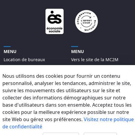
MENU
MENU
Location de bureaux
Vers le site de la MC2M
Répertoire des locataires
Nous utilisons des cookies pour fournir un contenu
Projets
personnalisé, analyser les tendances, administrer le site,
Contact
suivre les mouvements des utilisateurs sur le site et
collecter des informations démographiques sur notre
base d'utilisateurs dans son ensemble. Acceptez tous les
cookies pour la meilleure expérience possible sur notre
site Web ou gérez vos préférences.
Visitez notre politique
2025
Site web développé par
CODE3
de confidentialité